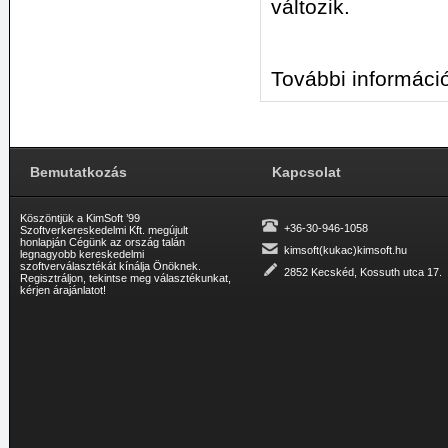
változik.
További informáci
Bemutatkozás
Kapcsolat
Köszöntjük a KimSoft ’99
+36-30-946-1058
Szoftverkereskedelmi Kft. megújult
honlapján Cégünk az ország talán
kimsoft(kukac)kimsoft.hu
legnagyobb kereskedelmi
szoftverválasztékát kínálja Önöknek.
2852 Kecskéd, Kossuth utca 17.
Regisztráljon, tekintse meg választékunkat,
kérjen árajánlatot!