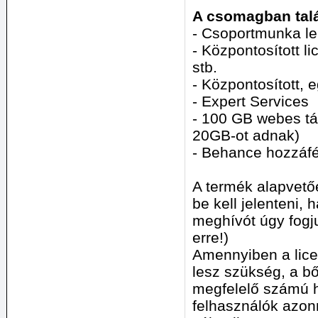
A csomagban talá
- Csoportmunka l
- Központosított li
stb.
- Központosított,
- Expert Services
- 100 GB webes tá
20GB-ot adnak)
- Behance hozzáfé
A termék alapvető
be kell jelenteni, 
meghívót úgy fogj
erre!)
Amennyiben a lice
lesz szükség, a bő
megfelelő számú hó
felhasználók azon