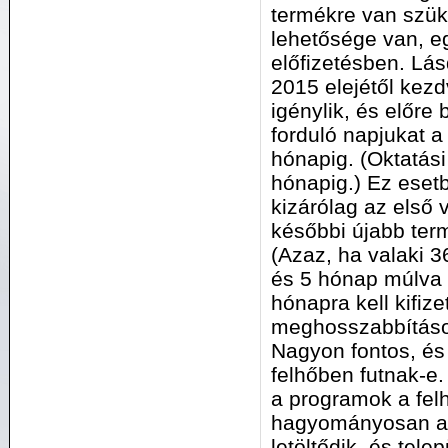
termékre van szük
lehetősége van, eg
előfizetésben. Lásd
2015 elejétől kezd
igénylik, és előre 
forduló napjukat a
hónapig. (Oktatási
hónapig.) Ez esetb
kizárólag az első 
későbbi újabb ter
(Azaz, ha valaki 36
és 5 hónap múlva v
hónapra kell kifiz
meghosszabbításo
Nagyon fontos, és
felhőben futnak-e.
a programok a fel
hagyományosan a d
letöltődik, és tele