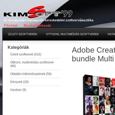
Az ország talán legnagyobb kereskedelmi szoftverválasztéka
Főoldal
Bevásárlókosár
ÜZLETI SZOFTVEREK
OTTHONI, MULTIMÉDIÁS SZOFTVEREK
OKTA
Kategóriák
Adobe Creati
Üzleti szoftverek (616)
bundle Multi
Otthoni, multimédiás szoftverek
(66)
Oktatási intézményeknek (58)
Könyvek (28)
Hardver (9)