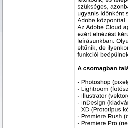
szükséges, azonban
ugyanis időnként 
Adobe központtal.
Az Adobe Cloud ap
ezért elnézést kér
leírásunkban. Olya
eltűnik, de ilyenk
funkciói beépülne
A csomagban tal
- Photoshop (pixel
- Lightroom (fotós
- Illustrator (vekt
- InDesign (kiadvá
- XD (Prototípus k
- Premiere Rush (
- Premiere Pro (ne