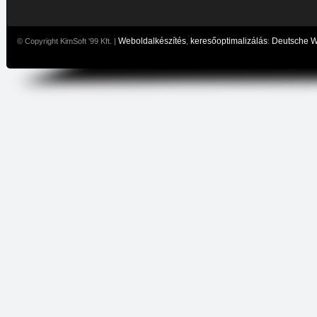
Weboldalkészítés
keresőoptimalizálás
Deutsche 
© Copyright KimSoft '99 Kft. |
,
: