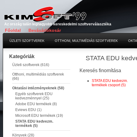
Az ország talán legnagyobb kereskedelmi szoftverválasztéka
Főoldal
Bevásárlókosár
ÜZLETI SZOFTVEREK
OTTHONI, MULTIMÉDIÁS SZOFTVEREK
OKTA
Kategóriák
STATA EDU kedv
Üzleti szoftverek (616)
Keresés finomítása
Otthoni, multimédiás szoftverek
(66)
STATA EDU kedvezm.
termékek csoport (5)
Oktatási intézményeknek (58)
Egyéb szoftverek EDU
kedvezménnyel (25)
Adobe EDU termékek (8)
Eviews EDU (1)
Microsoft EDU termékek (19)
STATA EDU kedvezm.
termékek (5)
Könyvek (28)