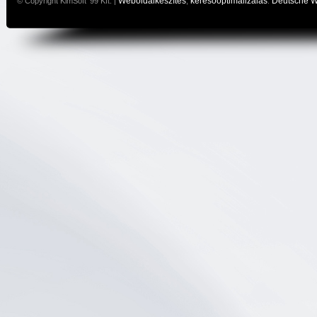
Weboldalkészítés
keresőoptimalizálás
Deutsche 
© Copyright KimSoft '99 Kft. |
,
: