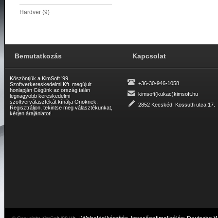
Hardver (9)
Bemutatkozás
Kapcsolat
Köszöntjük a KimSoft ’99
+36-30-946-1058
Szoftverkereskedelmi Kft. megújult
honlapján Cégünk az ország talán
kimsoft(kukac)kimsoft.hu
legnagyobb kereskedelmi
szoftverválasztékát kínálja Önöknek.
2852 Kecskéd, Kossuth utca 17.
Regisztráljon, tekintse meg választékunkat,
kérjen árajánlatot!