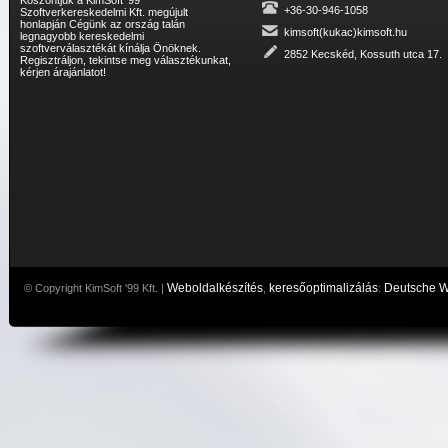
+36-30-946-1058
Szoftverkereskedelmi Kft. megújult
honlapján Cégünk az ország talán
kimsoft(kukac)kimsoft.hu
legnagyobb kereskedelmi
szoftverválasztékát kínálja Önöknek.
2852 Kecskéd, Kossuth utca 17.
Regisztráljon, tekintse meg választékunkat,
kérjen árajánlatot!
Weboldalkészítés
keresőoptimalizálás
Deutsche 
© Copyright KimSoft '99 Kft. |
,
: