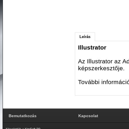
Leírás
Illustrator
Az Illustrator az 
képszerkesztője.
További informáci
Bemutatkozás
Kapcsolat
Köszöntjük a KimSoft ’99