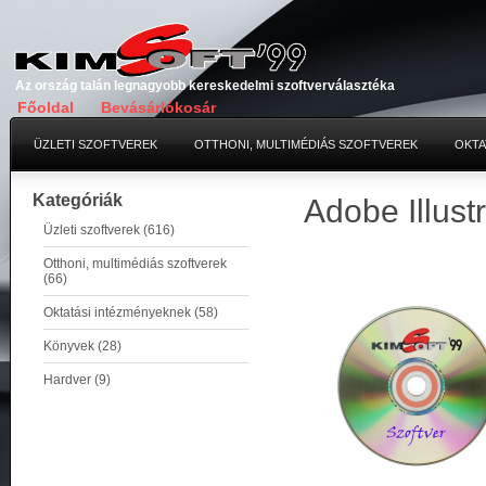
Az ország talán legnagyobb kereskedelmi szoftverválasztéka
Főoldal
Bevásárlókosár
ÜZLETI SZOFTVEREK
OTTHONI, MULTIMÉDIÁS SZOFTVEREK
OKTA
Kategóriák
Adobe Illust
Üzleti szoftverek (616)
Otthoni, multimédiás szoftverek
(66)
Oktatási intézményeknek (58)
Könyvek (28)
Hardver (9)