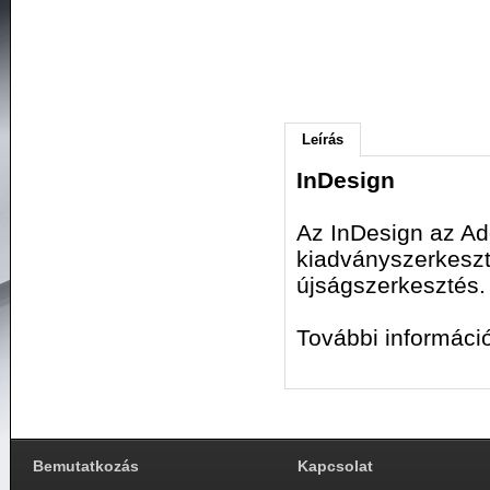
Leírás
InDesign
Az InDesign az Ad
kiadványszerkesztő
újságszerkesztés.
További informáci
Bemutatkozás
Kapcsolat