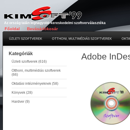
Az ország talán legnagyobb kereskedelmi szoftverválasztéka
Főoldal
Bevásárlókosár
ÜZLETI SZOFTVEREK
OTTHONI, MULTIMÉDIÁS SZOFTVEREK
OKTA
Kategóriák
Adobe InDes
Üzleti szoftverek (616)
Otthoni, multimédiás szoftverek
(66)
Oktatási intézményeknek (58)
Könyvek (28)
Hardver (9)