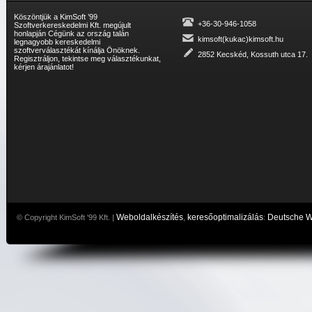
Köszöntjük a KimSoft ’99
+36-30-946-1058
Szoftverkereskedelmi Kft. megújult
honlapján Cégünk az ország talán
kimsoft(kukac)kimsoft.hu
legnagyobb kereskedelmi
szoftverválasztékát kínálja Önöknek.
2852 Kecskéd, Kossuth utca 17.
Regisztráljon, tekintse meg választékunkat,
kérjen árajánlatot!
Weboldalkészítés
keresőoptimalizálás
Deutsche 
© Copyright KimSoft '99 Kft. |
,
: