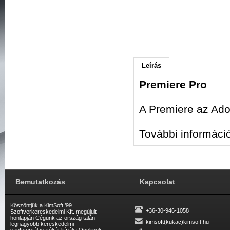
Leírás
Premiere Pro
A Premiere az Ado
További informáci
Bemutatkozás
Kapcsolat
Köszöntjük a KimSoft ’99
+36-30-946-1058
Szoftverkereskedelmi Kft. megújult
honlapján Cégünk az ország talán
kimsoft(kukac)kimsoft.hu
legnagyobb kereskedelmi
szoftverválasztékát kínálja Önöknek.