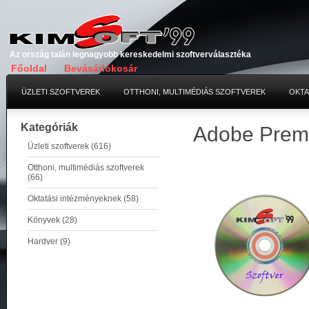
Az ország talán legnagyobb kereskedelmi szoftverválasztéka
Főoldal
Bevásárlókosár
ÜZLETI SZOFTVEREK
OTTHONI, MULTIMÉDIÁS SZOFTVEREK
OKTA
Kategóriák
Adobe Premi
Üzleti szoftverek (616)
Otthoni, multimédiás szoftverek
(66)
Oktatási intézményeknek (58)
Könyvek (28)
Hardver (9)