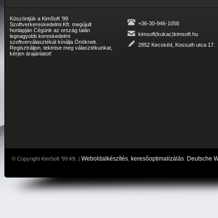
Köszöntjük a KimSoft ’99
+36-30-946-1058
Szoftverkereskedelmi Kft. megújult
honlapján Cégünk az ország talán
kimsoft(kukac)kimsoft.hu
legnagyobb kereskedelmi
szoftverválasztékát kínálja Önöknek.
2852 Kecskéd, Kossuth utca 17.
Regisztráljon, tekintse meg választékunkat,
kérjen árajánlatot!
Weboldalkészítés
keresőoptimalizálás
Deutsche 
© Copyright KimSoft '99 Kft. |
,
: