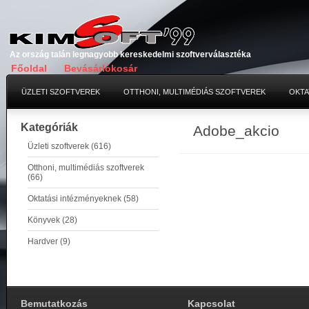
Az ország talán legnagyobb kereskedelmi szoftverválasztéka
Főoldal
Bevásárlókosár
ÜZLETI SZOFTVEREK
OTTHONI, MULTIMÉDIÁS SZOFTVEREK
OKTA
Kategóriák
Adobe_akcio
Üzleti szoftverek (616)
Otthoni, multimédiás szoftverek
(66)
Oktatási intézményeknek (58)
Könyvek (28)
Hardver (9)
Bemutatkozás
Kapcsolat