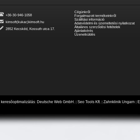
Cégünkről
+36-30-946-1058
Forgalmazott termékeinkről
Szállítási információ
kimsoft(kukac)kimsoft.hu
Adatvédelmi és üzemeltetési nyilatkozat
Általános szerződési feltételek
2852 Kecskéd, Kossuth utca 17.
Ajánlatkérés
Üzenetküldés
keresőoptimalizálás
Deutsche Web GmbH.
Seo Tools Kft.
Zahnklinik Ungarn
E
,
:
|
|
|