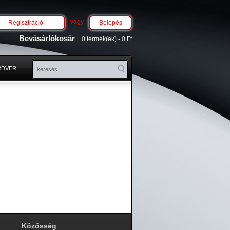
vagy
Regisztráció
Belépés
Bevásárlókosár
0 termék(ek) - 0 Ft
RDVER
Közösség