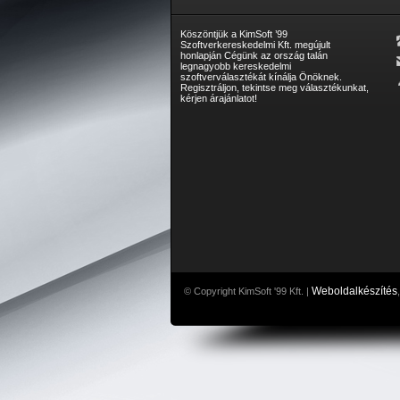
Köszöntjük a KimSoft ’99
Szoftverkereskedelmi Kft. megújult
honlapján Cégünk az ország talán
legnagyobb kereskedelmi
szoftverválasztékát kínálja Önöknek.
Regisztráljon, tekintse meg választékunkat,
kérjen árajánlatot!
Weboldalkészítés
© Copyright KimSoft '99 Kft. |