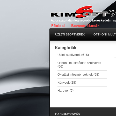
Az ország talán legnagyobb kereskedelmi s
Főoldal
Bevásárlókosár
ÜZLETI SZOFTVEREK
OTTHONI, MULT
Kategóriák
Üzleti szoftverek (616)
Otthoni, multimédiás szoftverek
(66)
Oktatási intézményeknek (58)
Könyvek (28)
Hardver (9)
Bemutatkozás