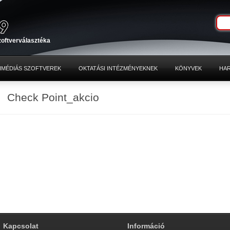
zoftverválasztéka
IMÉDIÁS SZOFTVEREK
OKTATÁSI INTÉZMÉNYEKNEK
KÖNYVEK
HA
Check Point_akcio
Kapcsolat
Információ