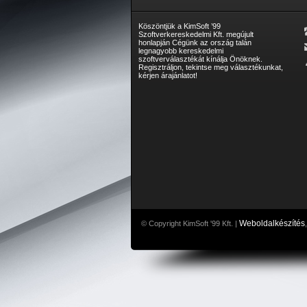
Köszöntjük a KimSoft ’99
Szoftverkereskedelmi Kft. megújult
honlapján Cégünk az ország talán
legnagyobb kereskedelmi
szoftverválasztékát kínálja Önöknek.
Regisztráljon, tekintse meg választékunkat,
kérjen árajánlatot!
Weboldalkészítés
© Copyright KimSoft '99 Kft. |