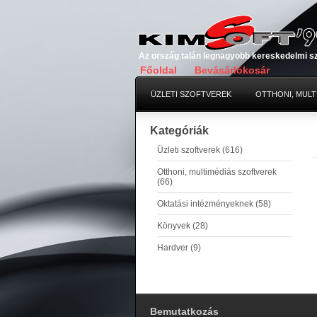
Az ország talán legnagyobb kereskedelmi s
Főoldal
Bevásárlókosár
ÜZLETI SZOFTVEREK
OTTHONI, MULT
Kategóriák
Üzleti szoftverek (616)
Otthoni, multimédiás szoftverek
(66)
Oktatási intézményeknek (58)
Könyvek (28)
Hardver (9)
Bemutatkozás