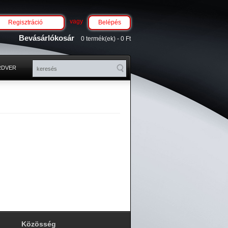
vagy
Regisztráció
Belépés
Bevásárlókosár
0 termék(ek) - 0 Ft
RDVER
Közösség