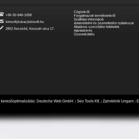
Cégünkről
+36-30-946-1058
Forgalmazott termékeinkről
Szállítási információ
kimsoft(kukac)kimsoft.hu
Adatvédelmi és üzemeltetési nyilatkozat
Általános szerződési feltételek
2852 Kecskéd, Kossuth utca 17.
Ajánlatkérés
Üzenetküldés
keresőoptimalizálás
Deutsche Web GmbH.
Seo Tools Kft.
Zahnklinik Ungarn
E
,
:
|
|
|