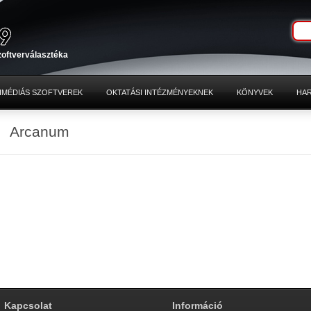
zoftverválasztéka
IMÉDIÁS SZOFTVEREK
OKTATÁSI INTÉZMÉNYEKNEK
KÖNYVEK
HA
Arcanum
Kapcsolat
Információ