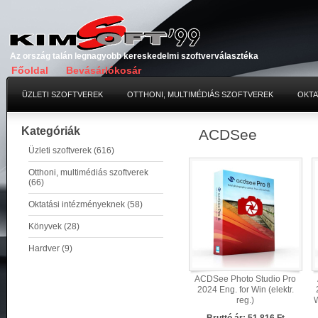
Az ország talán legnagyobb kereskedelmi szoftverválasztéka
Főoldal
Bevásárlókosár
ÜZLETI SZOFTVEREK
OTTHONI, MULTIMÉDIÁS SZOFTVEREK
OKTA
Kategóriák
ACDSee
Üzleti szoftverek (616)
Otthoni, multimédiás szoftverek
(66)
Oktatási intézményeknek (58)
Könyvek (28)
Hardver (9)
ACDSee Photo Studio Pro
2024 Eng. for Win (elektr.
reg.)
W