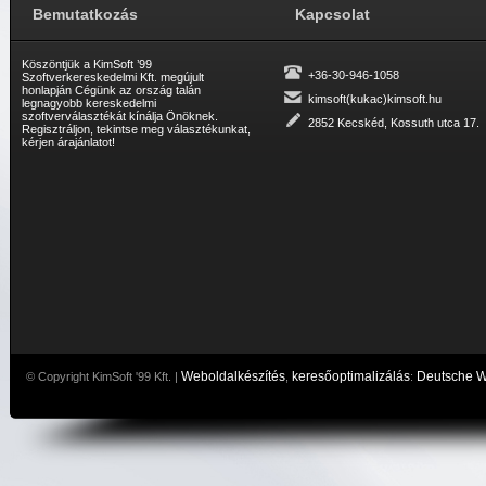
Bemutatkozás
Kapcsolat
Köszöntjük a KimSoft ’99
+36-30-946-1058
Szoftverkereskedelmi Kft. megújult
honlapján Cégünk az ország talán
kimsoft(kukac)kimsoft.hu
legnagyobb kereskedelmi
szoftverválasztékát kínálja Önöknek.
2852 Kecskéd, Kossuth utca 17.
Regisztráljon, tekintse meg választékunkat,
kérjen árajánlatot!
Weboldalkészítés
keresőoptimalizálás
Deutsche 
© Copyright KimSoft '99 Kft. |
,
: