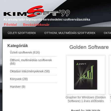
Az ország talán legnagyobb kereskedelmi szoftverválasztéka
Főoldal
Bevásárlókosár
ÜZLETI SZOFTVEREK
OTTHONI, MULTIMÉDIÁS SZOFTVEREK
OKTA
Kategóriák
Golden Software
Üzleti szoftverek (616)
Otthoni, multimédiás szoftverek
(66)
Oktatási intézményeknek (58)
Könyvek (28)
Hardver (9)
Grapher for Windows (Golden
Software) 1 éves előfizetés