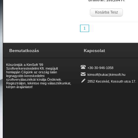
Bruttó ár: 169,164 Ft
Kosárba Tesz
1
Bemutatkozás
Kapcsolat
Köszöntjük a KimSoft ’99
+36-30-946-1058
Szoftverkereskedelmi Kft. megújult
honlapján Cégünk az ország talán
kimsoft(kukac)kimsoft.hu
legnagyobb kereskedelmi
szoftverválasztékát kínálja Önöknek.
2852 Kecskéd, Kossuth utca 17.
Regisztráljon, tekintse meg választékunkat,
kérjen árajánlatot!