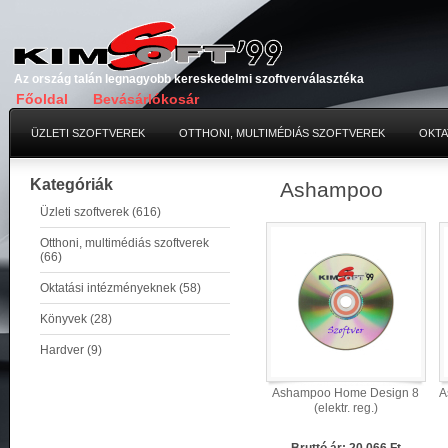
Az ország talán legnagyobb kereskedelmi szoftverválasztéka
Főoldal
Bevásárlókosár
ÜZLETI SZOFTVEREK
OTTHONI, MULTIMÉDIÁS SZOFTVEREK
OKTA
Kategóriák
Ashampoo
Üzleti szoftverek (616)
Otthoni, multimédiás szoftverek
(66)
Oktatási intézményeknek (58)
Könyvek (28)
Hardver (9)
Ashampoo Home Design 8
A
(elektr. reg.)