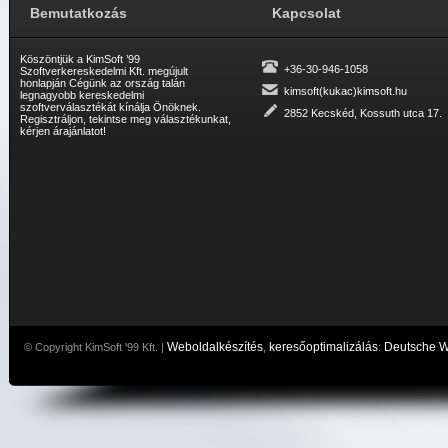
Bemutatkozás
Kapcsolat
Köszöntjük a KimSoft ’99
+36-30-946-1058
Szoftverkereskedelmi Kft. megújult
honlapján Cégünk az ország talán
kimsoft(kukac)kimsoft.hu
legnagyobb kereskedelmi
szoftverválasztékát kínálja Önöknek.
2852 Kecskéd, Kossuth utca 17.
Regisztráljon, tekintse meg választékunkat,
kérjen árajánlatot!
Weboldalkészítés
keresőoptimalizálás
Deutsche 
© Copyright KimSoft '99 Kft. |
,
: