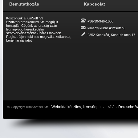
Bemutatkozás
Kapcsolat
Köszöntjük a KimSoft ’99
+36-30-946-1058
Szoftverkereskedelmi Kft. megújult
honlapján Cégünk az ország talán
kimsoft(kukac)kimsoft.hu
legnagyobb kereskedelmi
szoftverválasztékát kínálja Önöknek.
2852 Kecskéd, Kossuth utca 17.
Regisztráljon, tekintse meg választékunkat,
kérjen árajánlatot!
Weboldalkészítés
keresőoptimalizálás
Deutsche 
© Copyright KimSoft '99 Kft. |
,
: