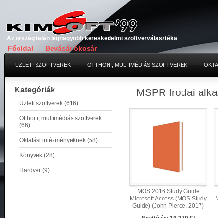
Az ország talán legnagyobb kereskedelmi szoftverválasztéka
Főoldal
Bevásárlókosár
ÜZLETI SZOFTVEREK
OTTHONI, MULTIMÉDIÁS SZOFTVEREK
OKTA
Kategóriák
MSPR Irodai alk
Üzleti szoftverek (616)
Otthoni, multimédiás szoftverek
(66)
Oktatási intézményeknek (58)
Könyvek (28)
Hardver (9)
MOS 2016 Study Guide
Microsoft Access (MOS Study
M
Guide) (John Pierce, 2017)